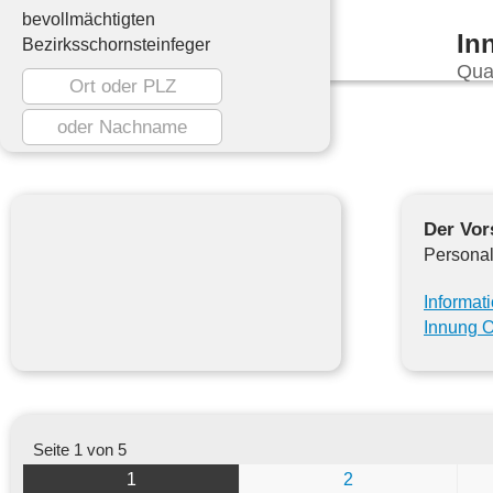
bevollmächtigten
In
Bezirksschornsteinfeger
Qua
Der Vor
Personal
Informat
Innung O
Seite 1 von 5
1
2