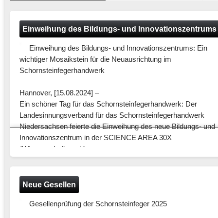
Einweihung des Bildungs- und Innovationszentrums
Einweihung des Bildungs- und Innovationszentrums: Ein
wichtiger Mosaikstein für die Neuausrichtung im
Schornsteinfegerhandwerk
Hannover, [15.08.2024] –
Ein schöner Tag für das Schornsteinfegerhandwerk: Der
Landesinnungsverband für das Schornsteinfegerhandwerk
Niedersachsen feierte die Einweihung des neue Bildungs- und
Innovationszentrum in der SCIENCE AREA 30X
Artikel
LIV Niedersachsen
(Wissenschaftspark).
Auf einem weitläufigen Areal von 14.000 Quadratmetern wurde
architektonisch ansprechendes Gebäudeensemble geschaffen
Neue Gesellen
eingebunden in einer mit alten Baumbestand ausgestatteten g
Gesellenprüfung der Schornsteinfeger 2025
Umgebung. Drei moderne Gebäude, die den Anforderungen an
Modernität und handwerkliche Bildungsstätten in vollem Umfa